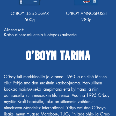
O´BOY LESS SUGAR
O’BOY ANNOSPUSSI
500g
280g
Ainesosat:
Katso ainesosaluettelo tuotepakkauksesta.
O’boyn tarina
O’boy tuli markkinoille jo vuonna 1960 ja on siitä lähtien
ollut Pohjoismaiden suosituin kaakaojuoma. Herkullinen
kaakao maistuu sekä lämpimänä että kylmänä ja niin
aamiaisella kuin muissakin tilanteissa. Vuonna 1995 O’boy
myytiin Kraft Foodsille, joka on sittemmin vaihtanut
nimekseen Mondelēz International. Yritys omistaa O’boyn
lisäksi muun muassa Marabou-, TUC-, Philadelphia- ja Oreo-